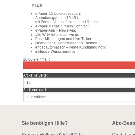
PLUS
ePaper: 15 Lokalausgaben,
Abendausgabe ab 19.45 Uhr
mit Zoom-, Vorlesefunktion und Rätseln
ePaper-Magazin "Mein Sonntag"
ePaper-App + News-App
alle WN+ Inhalte auf wn.de
Push-Mitteilungen und Live-Ticker
Newsletter zu verschiedenen Themen
endet automatisch – keine Kündigung nötig
inklusive Wunschprämie
20,00 €
einmalig
Artikel je Seite:
Sortieren nach:
Sie benötigen Hilfe?
Abo-Best
Service-Hotline:
0251.690-0
Digitalang